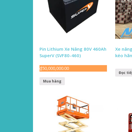
Pin Lithium Xe Nâng 80V 460Ah
Xe nâng
SuperV (SVF80-460)
kéo hãn
₫
50,000,000.00
Đọc tiế
Mua hàng