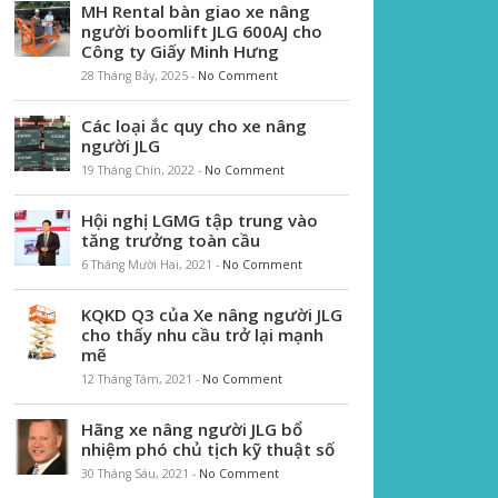
MH Rental bàn giao xe nâng
người boomlift JLG 600AJ cho
Công ty Giấy Minh Hưng
28 Tháng Bảy, 2025
-
No Comment
Các loại ắc quy cho xe nâng
người JLG
19 Tháng Chín, 2022
-
No Comment
Hội nghị LGMG tập trung vào
tăng trưởng toàn cầu
6 Tháng Mười Hai, 2021
-
No Comment
KQKD Q3 của Xe nâng người JLG
cho thấy nhu cầu trở lại mạnh
mẽ
12 Tháng Tám, 2021
-
No Comment
Hãng xe nâng người JLG bổ
nhiệm phó chủ tịch kỹ thuật số
30 Tháng Sáu, 2021
-
No Comment