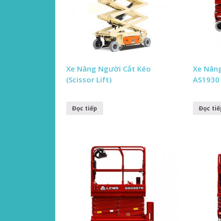
Xe Nâng Người Cắt Kéo
Xe Nân
(Scissor Lift)
AS1930 
Đọc tiếp
Đọc tiế