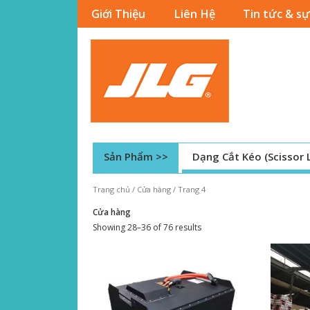
Giới Thiệu
Liên Hệ
Tin tức & sự
Sản Phẩm >>
Dạng Cắt Kéo (Scissor L
Trang chủ
/
Cửa hàng
/ Trang 4
Cửa hàng
Showing 28–36 of 76 results