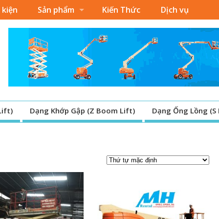
 kiện
Sản phẩm
Kiến Thức
Dịch vụ
ift)
Dạng Khớp Gập (Z Boom Lift)
Dạng Ống Lồng (S 