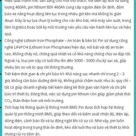
Hiệu suất mạnh mẽ, sẵn sàng cho mọi thử thách: Với điện áp 80V và dung
lượng 460Ah, pin lithium 80V 460Ah cung cấp nguồn điện ổn định, đảm
bảo xe nâng hoạt động liên tục trong nhiều giờ liền mà không lo gián
đoạn. Đây là sự lựa chọn lý tưởng cho các kho bãi, nhà máy sản xuất, trung
tâm logistics hoặc bất kỳ môi trường nào yêu cầu vận hành liên tục và hiệu
quả.
Công nghệ Lithium Iron Phosphate – An toàn & bền bỉ: Pin sử dụng công
nghệ LiFePO4 (Lithium Iron Phosphate) hiện đại, nổi bật với độ an toàn
cao, không cháy nổ, chống quá nhiệt và có khả năng chống chịu va đập tốt.
Ngoài ra, loại pin này có tuổi thọ lên đến 3000 – 5000 chu kỳ sạc xả, gấp
nhiều lần so với ắc quy chì thông thường.
Tiết kiệm thời gian & chi phí bảo trì: Khả năng sạc nhanh chỉ trong 2 – 3
giờ, không cần bảo dưỡng định kỳ, không phải châm nước như ắc quy chì –
tất cả giúp doanh nghiệp tiết kiệm đáng kể thời gian vận hành và chi phí
bảo trì thiết bị. Đồng thời, việc sử dụng pin lithium còn giúp giảm phát thải
CO₂, thân thiện hơn với môi trường.
Tích hợp hệ thống quản lý thông minh BMS: Pin được tích hợp hệ thống
quản lý pin thông minh BMS, giúp theo dõi và kiểm soát nhiệt độ, điện áp,
dòng điện, cảnh báo lỗi và tự động ngắt khi có sự cố. Nhờ vậy, pin luôn
hoạt động trong trạng thái ổn định, kéo dài tuổi thọ và bảo vệ thiết bị khỏi
những rủi ro tiềm ẩn.