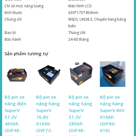
Chỉ số mức năng lượng
Màn hình LCD
Kích thước
630*175*450mm
Chứng chỉ
MSDS, UN38.3, Chuyển hàng bằng
biển
Bao bì
Thùng UN
Bảo hành
24-60 tháng
Sản phẩm tương tự
Bộ pin xe
Bộ pin xe
Bộ pin xe
Bộ pin xe
nâng điện
nâng hàng
nâng hàng
nâng hàng
SuperV
SuperV
SuperV
SuperV 80V
51.2V
76.8V
51.2V
618Ah
460Ah
610Ah
280Ah
(SVF80-
(SVF48-
(SVF72-
(SVF48-
618)