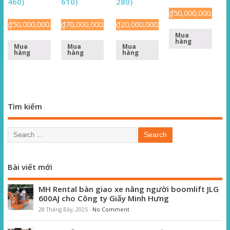
460)
610)
280)
₫
50,000,000.00
₫
50,000,000.00
₫
70,000,000.00
₫
20,000,000.00
Mua
hàng
Mua
Mua
Mua
hàng
hàng
hàng
Tìm kiếm
Bài viết mới
MH Rental bàn giao xe nâng người boomlift JLG
600AJ cho Công ty Giấy Minh Hưng
28 Tháng Bảy, 2025
-
No Comment