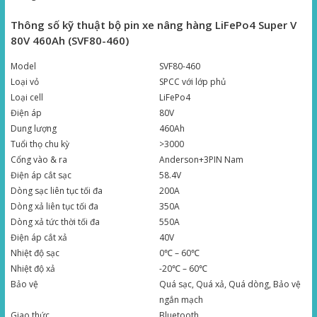
Thông số kỹ thuật bộ pin xe nâng hàng LiFePo4 Super V
80V 460Ah (SVF80-460)
Model
SVF80-460
Loại vỏ
SPCC với lớp phủ
Loại cell
LiFePo4
Điện áp
80V
Dung lượng
460Ah
Tuổi thọ chu kỳ
>3000
Cổng vào & ra
Anderson+3PIN Nam
Điện áp cắt sạc
58.4V
Dòng sạc liên tục tối đa
200A
Dòng xả liên tục tối đa
350A
Dòng xả tức thời tối đa
550A
Điện áp cắt xả
40V
Nhiệt độ sạc
0℃ – 60℃
Nhiệt độ xả
-20℃ – 60℃
Bảo vệ
Quá sạc, Quá xả, Quá dòng, Bảo vệ
ngắn mạch
Giao thức
Bluetooth