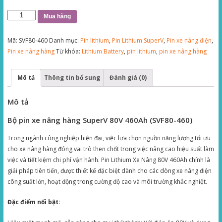
Pin
Mua hàng
Lithium
Xe
Mã:
SVF80-460
Danh mục:
Pin lithium
,
Pin Lithium SuperV
,
Pin xe nâng điện
,
Nâng
Pin xe nâng hàng
Từ khóa:
Lithium Battery
,
pin lithium
,
pin xe nâng hàng
80V
460Ah
Mô tả
Thông tin bổ sung
Đánh giá (0)
SuperV
(SVF80-
Mô tả
460)
số
Bộ pin xe nâng hàng SuperV 80V 460Ah (SVF80-460)
lượng
Trong ngành công nghiệp hiện đại, việc lựa chọn nguồn năng lượng tối ưu
cho xe nâng hàng đóng vai trò then chốt trong việc nâng cao hiệu suất làm
việc và tiết kiệm chi phí vận hành. Pin Lithium Xe Nâng 80V 460Ah chính là
giải pháp tiên tiến, được thiết kế đặc biệt dành cho các dòng xe nâng điện
công suất lớn, hoạt động trong cường độ cao và môi trường khắc nghiệt.
Đặc điểm nổi bật: