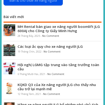
Bán & cho thuê xe nâng người
Bài viết mới
MH Rental bàn giao xe nâng người boomlift JLG
600AJ cho Công ty Giấy Minh Hưng
28 Tháng Bảy, 2025
-
No Comment
Các loại ắc quy cho xe nâng người JLG
19 Tháng Chín, 2022
-
No Comment
Hội nghị LGMG tập trung vào tăng trưởng toàn
cầu
6 Tháng Mười Hai, 2021
-
No Comment
KQKD Q3 của Xe nâng người JLG cho thấy nhu
cầu trở lại mạnh mẽ
12 Tháng Tám, 2021
-
No Comment
Hãng xe nâng người JLG bổ nhiệm phó chủ tịch