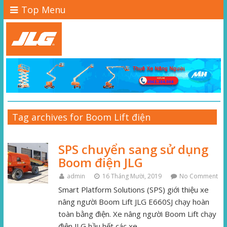
Top Menu
Tag archives for Boom Lift điện
SPS chuyển sang sử dụng
Boom điện JLG
admin
16 Tháng Mười, 2019
No Comment
Smart Platform Solutions (SPS) giới thiệu xe
nâng người Boom Lift JLG E660SJ chạy hoàn
toàn bằng điện. Xe nâng người Boom Lift chạy
điện JLG hầu hết các xe…